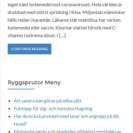
inget känt botemedel mot coronaviruset. Hela världen är
drabbad med störst spridning i Kina. Miljontals människor
hålls redan i karantän. Läkarna står maktlösa, har varken
botemedel eller vaccin. Kina har startat försök med C-
vitamin i extrema doser. I […]
CONTINUE READING
Ryggsprutor Meny
Att sanera kan göras på olika sätt
Fulstopp för alg- och mossborttagning
Har du också problem med lavar och angrepp på din
fasad?
Motverka ogräs och skadedjur effektivt med hjälp av