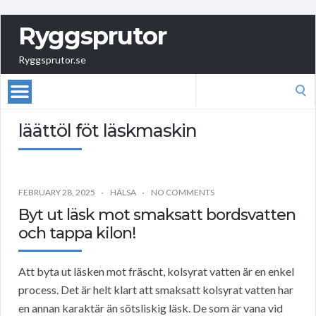
Ryggsprutor
Ryggsprutor.se
Search
for:
läättöl föt läskmaskin
FEBRUARY 28, 2025
HÄLSA
NO COMMENTS
Byt ut läsk mot smaksatt bordsvatten
och tappa kilon!
Att byta ut läsken mot fräscht, kolsyrat vatten är en enkel
process. Det är helt klart att smaksatt kolsyrat vatten har
en annan karaktär än sötsliskig läsk. De som är vana vid