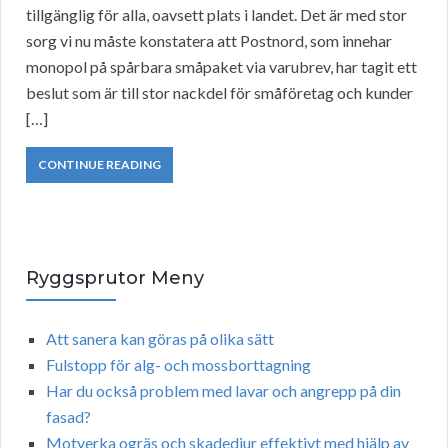
tillgänglig för alla, oavsett plats i landet. Det är med stor
sorg vi nu måste konstatera att Postnord, som innehar
monopol på spårbara småpaket via varubrev, har tagit ett
beslut som är till stor nackdel för småföretag och kunder
[…]
CONTINUE READING
Ryggsprutor Meny
Att sanera kan göras på olika sätt
Fulstopp för alg- och mossborttagning
Har du också problem med lavar och angrepp på din
fasad?
Motverka ogräs och skadedjur effektivt med hjälp av