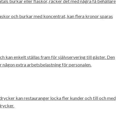
atals burkar eller flaskor, räcker det med några få behållare
askor och burkar med koncentrat, kan flera kronor sparas
kan enkelt ställas fram för självservering till gäster. Den
ir någon extra arbetsbelastning för personalen.
rycker kan restauranger locka fler kunder och till och med
rycker.