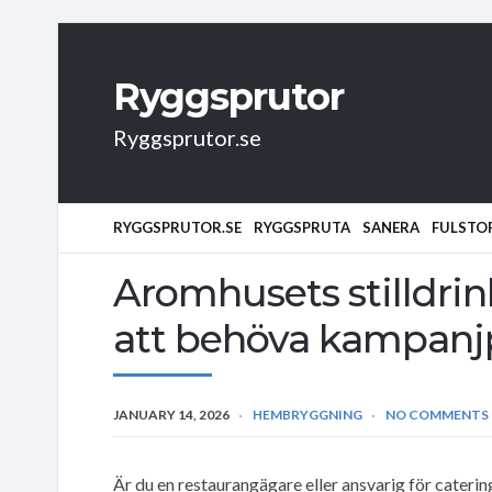
Ryggsprutor
Ryggsprutor.se
RYGGSPRUTOR.SE
RYGGSPRUTA
SANERA
FULSTO
Aromhusets stilldrink
att behöva kampanjp
JANUARY 14, 2026
HEMBRYGGNING
NO COMMENTS
Är du en restaurangägare eller ansvarig för caterin