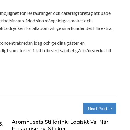
 möjlighet för restauranger och cateringföretag att både
 arbetsinsats. Med sina mångsidiga smaker och
a drycken för alla som vill ge sina kunder det lilla extra.
koncentrat redan idag och ge dina gäster en
t som du ser till att din verksamhet går från styrka till
Next Post
Aromhusets Stilldrink: Logiskt Val När
&
Flaskpriserna Sticker