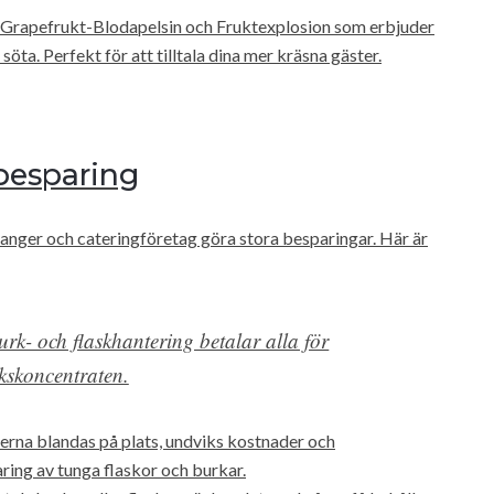
Grapefrukt-Blodapelsin och Fruktexplosion som erbjuder
söta. Perfekt för att tilltala dina mer kräsna gäster.
 besparing
anger och cateringföretag göra stora besparingar. Här är
urk- och flaskhantering betalar alla för
nkskoncentraten.
rna blandas på plats, undviks kostnader och
ring av tunga flaskor och burkar.