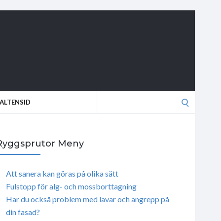
Search
ALTENSID
for:
Ryggsprutor Meny
Att sanera kan göras på olika sätt
Fulstopp för alg- och mossborttagning
Har du också problem med lavar och angrepp på
din fasad?