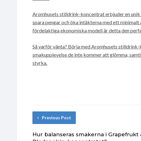
Aromhusets stilldrink-koncentrat erbjuder en unik
spara pengar och öka intäkterna med ett minimalt
fördelaktiga ekonomiska modell är detta den perfekt
Så varför vänta? Börja med Aromhusets stilldrink-
smakupplevelse de inte kommer att glömma, samtidig
styrka.
Previous Post
Hur balanseras smakerna i Grapefrukt 