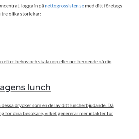
ncentrat, logga in på
nettogrossisten.se
med ditt företags
tre olika storlekar:
n efter behov och skala upp eller ner beroende på din
dagens lunch
ha dessa drycker som en del av ditt luncherbjudande. Då
ng för dina besökare, vilket genererar mer intäkter för