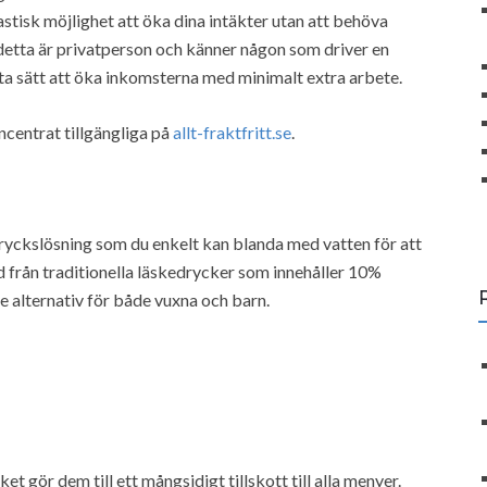
stisk möjlighet att öka dina intäkter utan att behöva
detta är privatperson och känner någon som driver en
ta sätt att öka inkomsterna med minimalt extra arbete.
ncentrat tillgängliga på
allt-fraktfritt.se
.
dryckslösning som du enkelt kan blanda med vatten för att
d från traditionella läskedrycker som innehåller 10%
 alternativ för både vuxna och barn.
t gör dem till ett mångsidigt tillskott till alla menyer.