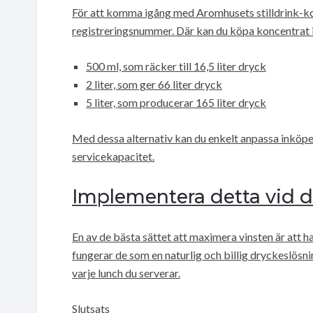
För att komma igång med Aromhusets stilldrink-ko
registreringsnummer. Där kan du köpa koncentrat i 
500 ml, som räcker till 16,5 liter dryck
2 liter, som ger 66 liter dryck
5 liter, som producerar 165 liter dryck
Med dessa alternativ kan du enkelt anpassa inköpe
servicekapacitet.
Implementera detta vid 
En av de bästa sättet att maximera vinsten är att 
fungerar de som en naturlig och billig dryckeslösni
varje lunch du serverar.
Slutsats