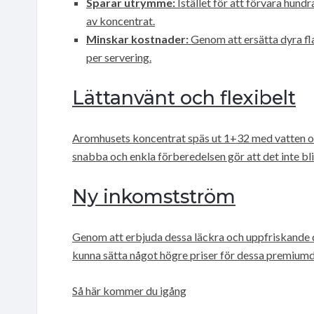
Sparar utrymme:
Istället för att förvara hundr
av koncentrat.
Minskar kostnader:
Genom att ersätta dyra fl
per servering.
Lättanvänt och flexibelt
Aromhusets koncentrat späs ut 1+32 med vatten och 
snabba och enkla förberedelsen gör att det inte bl
Ny inkomstström
Genom att erbjuda dessa läckra och uppfriskande d
kunna sätta något högre priser för dessa premiumd
Så här kommer du igång