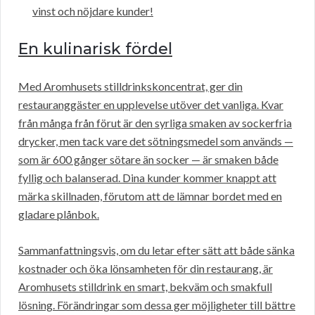
vinst och nöjdare kunder!
En kulinarisk fördel
Med Aromhusets stilldrinkskoncentrat, ger din
restauranggäster en upplevelse utöver det vanliga. Kvar
från många från förut är den syrliga smaken av sockerfria
drycker, men tack vare det sötningsmedel som används —
som är 600 gånger sötare än socker — är smaken både
fyllig och balanserad. Dina kunder kommer knappt att
märka skillnaden, förutom att de lämnar bordet med en
gladare plånbok.
Sammanfattningsvis, om du letar efter sätt att både sänka
kostnader och öka lönsamheten för din restaurang, är
Aromhusets stilldrink en smart, bekväm och smakfull
lösning. Förändringar som dessa ger möjligheter till bättre