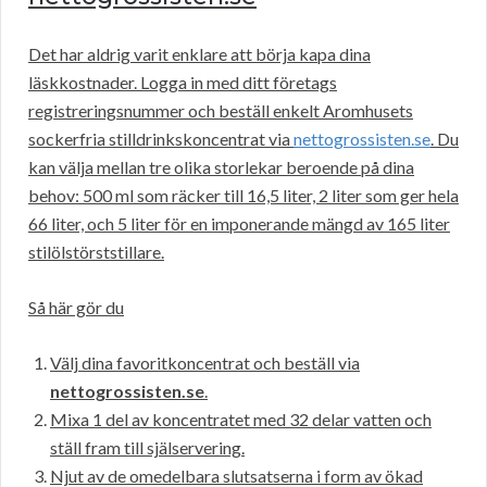
Det har aldrig varit enklare att börja kapa dina
läskkostnader. Logga in med ditt företags
registreringsnummer och beställ enkelt Aromhusets
sockerfria stilldrinkskoncentrat via
nettogrossisten.se
. Du
kan välja mellan tre olika storlekar beroende på dina
behov: 500 ml som räcker till 16,5 liter, 2 liter som ger hela
66 liter, och 5 liter för en imponerande mängd av 165 liter
stilölstörststillare.
Så här gör du
Välj dina favoritkoncentrat och beställ via
nettogrossisten.se
.
Mixa 1 del av koncentratet med 32 delar vatten och
ställ fram till själservering.
Njut av de omedelbara slutsatserna i form av ökad