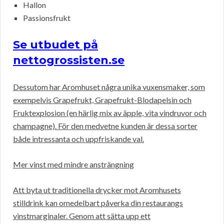
Hallon
Passionsfrukt
Se utbudet på
nettogrossisten.se
Dessutom har Aromhuset några unika vuxensmaker, som
exempelvis Grapefrukt, Grapefrukt-Blodapelsin och
Fruktexplosion (en härlig mix av äpple, vita vindruvor och
champagne). För den medvetne kunden är dessa sorter
både intressanta och uppfriskande val.
Mer vinst med mindre ansträngning
Att byta ut traditionella drycker mot Aromhusets
stilldrink kan omedelbart påverka din restaurangs
vinstmarginaler. Genom att sätta upp ett