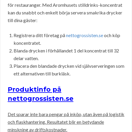
för restauranger. Med Aromhusets stilldrinks-koncentrat
kan du snabbt och enkelt börja servera smakrika drycker
till dina gäster:
Registrera ditt företag på
nettogrossisten.se
och köp
koncentratet.
Blanda drycken i förhållandet 1 del koncentrat till 32
delar vatten.
Placera den blandade drycken vid självserveringen som
ett alternativen till burkläsk.
Produktinfo på
nettogrossisten.se
Det sparar inte bara pengar på inköp, utan även på logistik
och flaskhantering. Resultatet blir en betydande
minskning av driftskostnader.