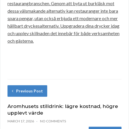
restaurangbranschen. Genom att byta ut burkläsk mot
dessa välsmakande alternativ kan restauranger inte bara
spara pengar, utan också erbjuda ett modernare och mer
hållbart dryckesalternativ. Uppgradera dina drycker idag
och upplev skillnaden det innebär för både verksamheten
och gästerna.
Previous Post
Aromhusets stilldrink: lägre kostnad, högre
upplevt värde
MARCH 17, 2026
NO COMMENTS