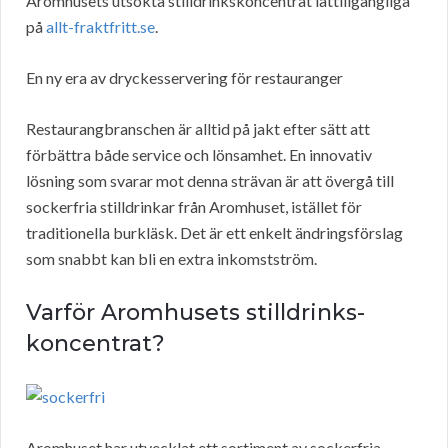
Aromhusets utsökta stilldrinkskoncentrat lättillgängliga
på
allt-fraktfritt.se
.
En ny era av dryckesservering för restauranger
Restaurangbranschen är alltid på jakt efter sätt att
förbättra både service och lönsamhet. En innovativ
lösning som svarar mot denna strävan är att övergå till
sockerfria stilldrinkar från Aromhuset, istället för
traditionella burkläsk. Det är ett enkelt ändringsförslag
som snabbt kan bli en extra inkomstström.
Varför Aromhusets stilldrinks-
koncentrat?
Aromhuset har utvecklat ett sortiment av sockerfria