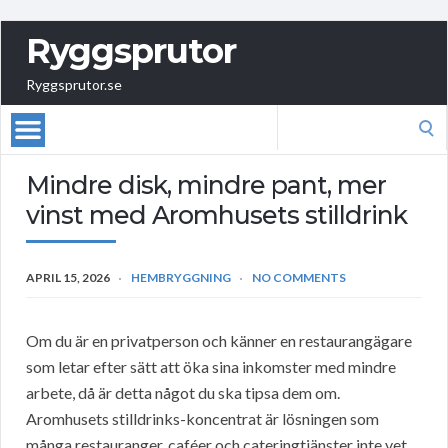
Ryggsprutor
Ryggsprutor.se
Search
for:
Mindre disk, mindre pant, mer
vinst med Aromhusets stilldrink
APRIL 15, 2026
HEMBRYGGNING
NO COMMENTS
Om du är en privatperson och känner en restaurangägare
som letar efter sätt att öka sina inkomster med mindre
arbete, då är detta något du ska tipsa dem om.
Aromhusets stilldrinks-koncentrat är lösningen som
många restauranger, caféer och cateringtjänster inte vet