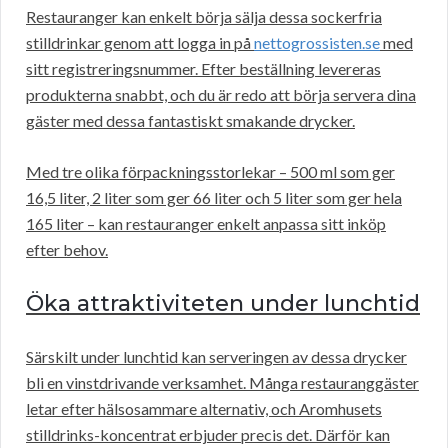
Restauranger kan enkelt börja sälja dessa sockerfria
stilldrinkar genom att logga in på
nettogrossisten.se
med
sitt registreringsnummer. Efter beställning levereras
produkterna snabbt, och du är redo att börja servera dina
gäster med dessa fantastiskt smakande drycker.
Med tre olika förpackningsstorlekar – 500 ml som ger
16,5 liter, 2 liter som ger 66 liter och 5 liter som ger hela
165 liter – kan restauranger enkelt anpassa sitt inköp
efter behov.
Öka attraktiviteten under lunchtid
Särskilt under lunchtid kan serveringen av dessa drycker
bli en vinstdrivande verksamhet. Många restauranggäster
letar efter hälsosammare alternativ, och Aromhusets
stilldrinks-koncentrat erbjuder precis det. Därför kan