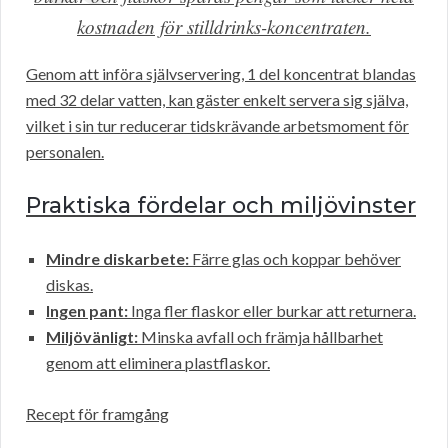
kostnaden för stilldrinks-koncentraten.
Genom att införa självservering, 1 del koncentrat blandas
med 32 delar vatten, kan gäster enkelt servera sig själva,
vilket i sin tur reducerar tidskrävande arbetsmoment för
personalen.
Praktiska fördelar och miljövinster
Mindre diskarbete:
Färre glas och koppar behöver
diskas.
Ingen pant:
Inga fler flaskor eller burkar att returnera.
Miljövänligt:
Minska avfall och främja hållbarhet
genom att eliminera plastflaskor.
Recept för framgång