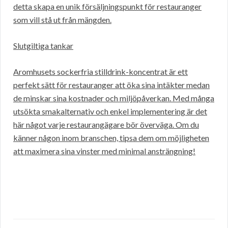
detta skapa en unik försäljningspunkt för restauranger
som vill stå ut från mängden.
Slutgiltiga tankar
Aromhusets sockerfria stilldrink-koncentrat är ett
perfekt sätt för restauranger att öka sina intäkter medan
de minskar sina kostnader och miljöpåverkan. Med många
utsökta smakalternativ och enkel implementering är det
här något varje restaurangägare bör överväga. Om du
känner någon inom branschen, tipsa dem om möjligheten
att maximera sina vinster med minimal ansträngning!