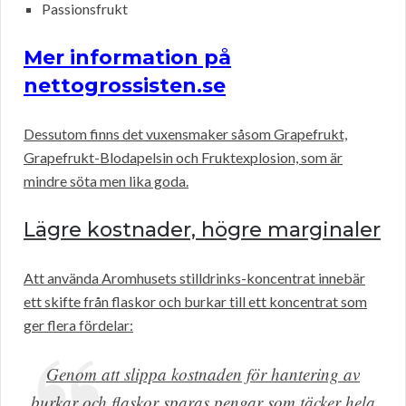
Passionsfrukt
Mer information på
nettogrossisten.se
Dessutom finns det vuxensmaker såsom Grapefrukt,
Grapefrukt-Blodapelsin och Fruktexplosion, som är
mindre söta men lika goda.
Lägre kostnader, högre marginaler
Att använda Aromhusets stilldrinks-koncentrat innebär
ett skifte från flaskor och burkar till ett koncentrat som
ger flera fördelar:
Genom att slippa kostnaden för hantering av
burkar och flaskor sparas pengar som täcker hela