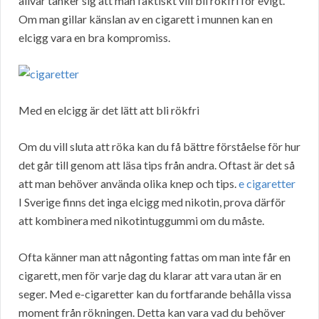
allvar tänker sig att man faktiskt vill bli rökfri för evigt.
Om man gillar känslan av en cigarett i munnen kan en
elcigg vara en bra kompromiss.
Med en elcigg är det lätt att bli rökfri
Om du vill sluta att röka kan du få bättre förståelse för hur
det går till genom att läsa tips från andra. Oftast är det så
att man behöver använda olika knep och tips.
e cigaretter
I Sverige finns det inga elcigg med nikotin, prova därför
att kombinera med nikotintuggummi om du måste.
Ofta känner man att någonting fattas om man inte får en
cigarett, men för varje dag du klarar att vara utan är en
seger. Med e-cigaretter kan du fortfarande behålla vissa
moment från rökningen. Detta kan vara vad du behöver