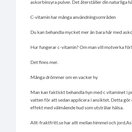
askorbinsyra pulver. Det återställer din naturliga h
C-vitamin har många användningsområden
Du kan behandla mycket mer än bara hår med askorb
Hur fungerar c-vitamin? Om man vill motverka förk
Det finns mer.
Många drömmer om en vacker hy
Man kan faktiskt behandla hyn med c vitaminet i p
vatten för att sedan applicera i ansiktet. Detta gör
effekt med välmående hud som utstrålar hälsa.
Allt-fraktfritt.se har allt mellan himmel och jord.