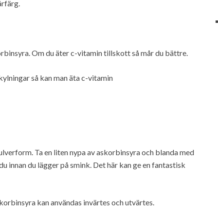
årfärg.
insyra. Om du äter c-vitamin tillskott så mår du bättre.
ylningar så kan man äta c-vitamin
ulverform. Ta en liten nypa av askorbinsyra och blanda med
 du innan du lägger på smink. Det här kan ge en fantastisk
Askorbinsyra kan användas invärtes och utvärtes.