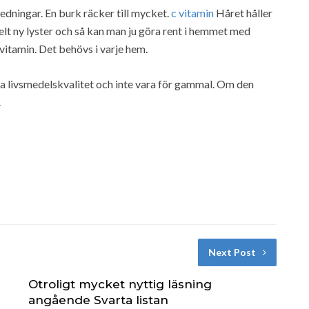
edningar. En burk räcker till mycket.
c vitamin
Håret håller
 helt ny lyster och så kan man ju göra rent i hemmet med
 vitamin. Det behövs i varje hem.
a ha livsmedelskvalitet och inte vara för gammal. Om den
.
Next Post
Otroligt mycket nyttig läsning
angående Svarta listan