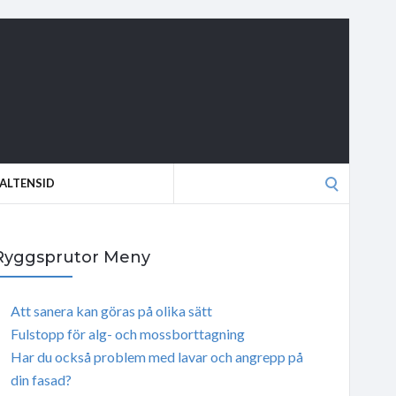
Search
ALTENSID
for:
Ryggsprutor Meny
Att sanera kan göras på olika sätt
Fulstopp för alg- och mossborttagning
Har du också problem med lavar och angrepp på
din fasad?