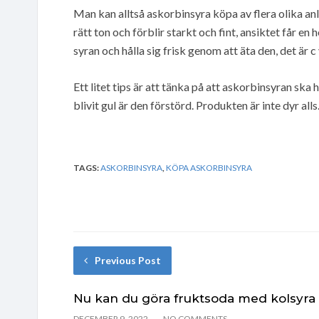
Man kan alltså askorbinsyra köpa av flera olika anl
rätt ton och förblir starkt och fint, ansiktet får en
syran och hålla sig frisk genom att äta den, det är c
Ett litet tips är att tänka på att askorbinsyran sk
blivit gul är den förstörd. Produkten är inte dyr alls
TAGS:
ASKORBINSYRA
,
KÖPA ASKORBINSYRA
Previous Post
Nu kan du göra fruktsoda med kolsyra
DECEMBER 9, 2022
NO COMMENTS