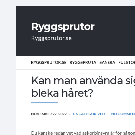
Ryggsprutor
Ryggsprutor.se
RYGGSPRUTOR.SE
RYGGSPRUTA
SANERA
FULSTO
Kan man använda sig 
bleka håret?
NOVEMBER 27, 2022
UNCATEGORIZED
NO COMMEN
Du kanske redan vet vad askorbinsyra är för någo